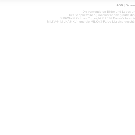
AGB
|
Daten
Die verwendeten Bilder und Logos unt
Der Shopbetreiber (Franchisenehmer) nutzt di
SUBWAY® Pictures Copyright © 2026 Doctor's Associat
MILKA®, MILKA® Kuh und die MILKA® Farbe Lila sind geschüt