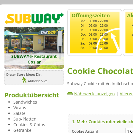
Öffnungszeiten
Ak
Mo.
09:00 - 22:00
Di.
09:00 - 22:00
Mi.
09:00 - 22:00
Do.
09:00 - 22:00
Fr.
09:00 - 23:00
Sa.
09:00 - 23:00
So.
10:00 - 22:00
SUBWAY® Restaurant
Goslar
Cookie Chocola
Dieser Store bietet Dir:
Abholservice
Subway Cookie mit Vollmilchsch
Produktübersicht
Nährwerte anzeigen
|
Allerg
Sandwiches
Wraps
Salate
Sub-Platten
1. Mehr Cookies oder vielleich
Cookies & Chips
Getränke
Cookie Anzahl