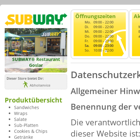
Öffnungszeiten
Ak
Mo.
09:00 - 22:00
Di.
09:00 - 22:00
Mi.
09:00 - 22:00
Do.
09:00 - 22:00
Fr.
09:00 - 23:00
Sa.
09:00 - 23:00
So.
10:00 - 22:00
SUBWAY® Restaurant
Goslar
Datenschutzer
Dieser Store bietet Dir:
Abholservice
Allgemeiner Hinw
Produktübersicht
Benennung der ve
Sandwiches
Wraps
Salate
Die verantwortlich
Sub-Platten
dieser Website ist
Cookies & Chips
Getränke