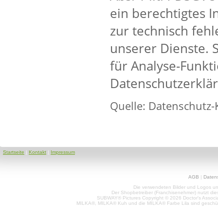
ein berechtigtes 
zur technisch fehl
unserer Dienste. 
für Analyse-Funkti
Datenschutzerklär
Quelle: Datenschutz-
Startseite
|
Kontakt
|
Impressum
AGB
|
Daten
Die verwendeten Bilder und Logos unt
Der Shopbetreiber (Franchisenehmer) nutzt di
SUBWAY® Pictures Copyright © 2026 Doctor's Associat
MILKA®, MILKA® Kuh und die MILKA® Farbe Lila sind geschüt